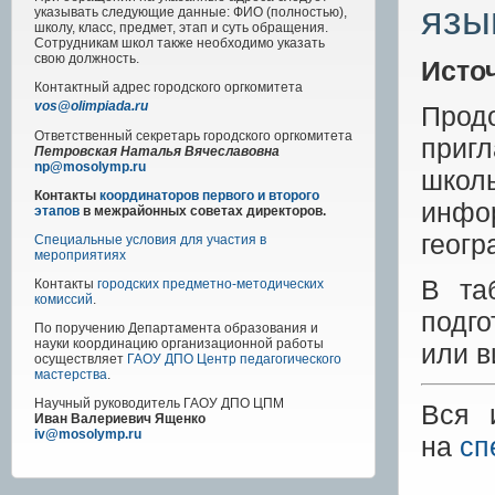
язы
указывать следующие данные: ФИО (полностью),
школу, класс, предмет, этап и суть обращения.
Сотрудникам школ также необходимо указать
свою должность.
Исто
Контактный адрес
городского
оргкомитета
vos@olimpiada.ru
Про
Ответственный секретарь городского оргкомитета
приг
Петровская Наталья Вячеславовна
np@mosolymp.ru
школ
Контакты
координаторов первого и второго
инфо
этапов
в межрайонных советах директоров.
геогр
Специальные условия для участия в
мероприятиях
В та
Контакты
городских предметно-методических
комиссий
.
подго
По поручению Департамента образования и
науки координацию организационной работы
или в
осуществляет
ГАОУ ДПО Центр педагогического
мастерства
.
Научный руководитель
ГАОУ ДПО ЦПМ
Вся 
Иван Валериевич Ященко
iv@mosolymp.ru
на
сп