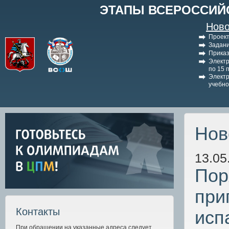
ЭТАПЫ ВСЕРОССИЙ
Ново
Проект
Задани
Приказ
Электр
по 15 
Электр
учебно
Нов
13.05
Пор
при
Контакты
исп
При обращении на указанные адреса следует