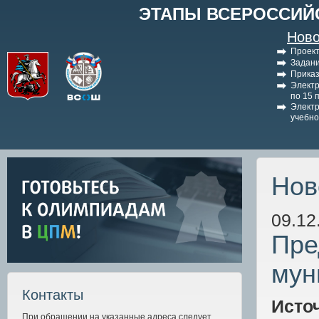
ЭТАПЫ ВСЕРОССИЙ
Ново
Проект
Задани
Приказ
Электр
по 15 
Электр
учебно
Нов
09.12
Пре
мун
Контакты
Исто
При обращении на указанные адреса следует