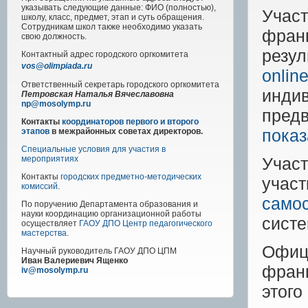
указывать следующие данные: ФИО (полностью),
Учас
школу, класс, предмет, этап и суть обращения.
Сотрудникам школ также необходимо указать
фран
свою должность.
резул
Контактный адрес
городского
оргкомитета
vos@olimpiada.ru
onlin
Ответственный секретарь городского оргкомитета
инди
Петровская Наталья Вячеславовна
np@mosolymp.ru
пред
Контакты
координаторов первого и второго
показ
этапов
в межрайонных советах директоров.
Специальные условия для участия в
Учас
мероприятиях
Контакты
городских предметно-методических
уча
комиссий
.
само
По поручению Департамента образования и
науки координацию организационной работы
систе
осуществляет
ГАОУ ДПО Центр педагогического
мастерства
.
Офиц
Научный руководитель
ГАОУ ДПО ЦПМ
Иван Валериевич Ященко
фран
iv@mosolymp.ru
этог