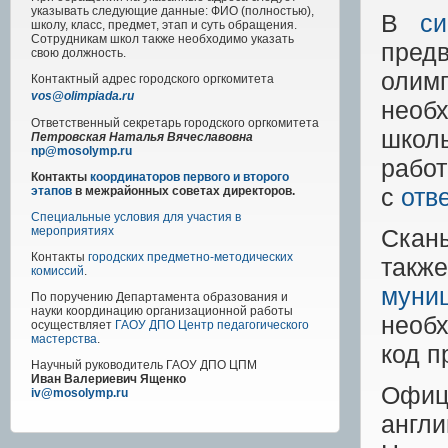
указывать следующие данные: ФИО (полностью),
В
си
школу, класс, предмет, этап и суть обращения.
Сотрудникам школ также необходимо указать
предв
свою должность.
олим
Контактный адрес
городского
оргкомитета
vos@olimpiada.ru
необ
Ответственный секретарь городского оргкомитета
школ
Петровская Наталья Вячеславовна
np@mosolymp.ru
работ
Контакты
координаторов первого и второго
с
отв
этапов
в межрайонных советах директоров.
Специальные условия для участия в
Скан
мероприятиях
Контакты
городских предметно-методических
такж
комиссий
.
муни
По поручению Департамента образования и
науки координацию организационной работы
необ
осуществляет
ГАОУ ДПО Центр педагогического
мастерства
.
код п
Научный руководитель
ГАОУ ДПО ЦПМ
Иван Валериевич Ященко
Офиц
iv@mosolymp.ru
англ