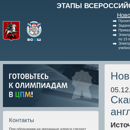
ЭТАПЫ ВСЕРОССИЙ
Ново
Проект
Задани
Приказ
Электр
по 15 
Электр
учебно
Нов
05.12
Ска
анг
Контакты
Исто
При обращении на указанные адреса следует