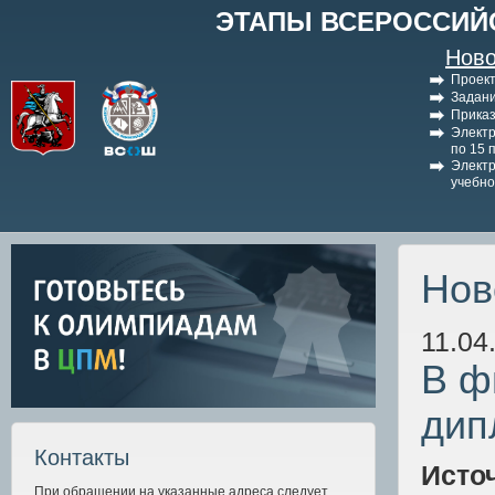
ЭТАПЫ ВСЕРОССИЙ
Ново
Проект
Задани
Приказ
Электр
по 15 
Электр
учебно
Нов
11.04
В ф
дип
Контакты
Исто
При обращении на указанные адреса следует