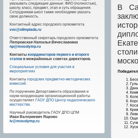
указывать следующие данные: ФИО (полностью),
В Са
школу, класс, предмет, этап и суть обращения.
Сотрудникам школ также необходимо указать
закл
свою должность.
истор
Контактный адрес
городского
оргкомитета
vos@olimpiada.ru
дипл
Ответственный секретарь городского оргкомитета
Екат
Петровская Наталья Вячеславовна
np@mosolymp.ru
столи
Контакты
координаторов первого и второго
моско
этапов
в межрайонных советах директоров.
Специальные условия для участия в
мероприятиях
Победител
Контакты
городских предметно-методических
Бесе
комиссий
.
Гуль
Дани
По поручению Департамента образования и
Кемм
науки координацию организационной работы
Коле
осуществляет
ГАОУ ДПО Центр педагогического
Коро
мастерства
.
Коса
Крив
Научный руководитель
ГАОУ ДПО ЦПМ
Леви
Иван Валериевич Ященко
Ощеп
iv@mosolymp.ru
Сучк
Хусе