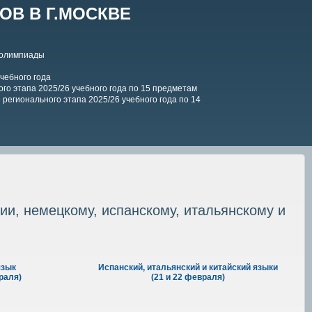
В В Г.МОСКВЕ
 олимпиады
чебного года
го этапа 2025/26 учебного года по 15 предметам
регионального этапа 2025/26 учебного года по 14
ии, немецкому, испанскому, итальянскому и
язык
Испанский, итальянский и китайский языки
раля)
(21 и 22 февраля)