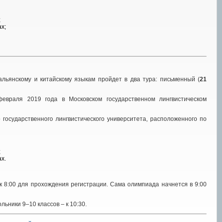
;
х;
альянскому и китайскому языкам пройдет в два тура: письменный (
21
евраля 2019 года в Московском государственном лингвистическом
 государственного лингвистического университета, расположенного по
;
х.
к 8:00 для прохождения регистрации. Сама олимпиада начнется в 9:00
льники 9–10 классов – к 10:30.