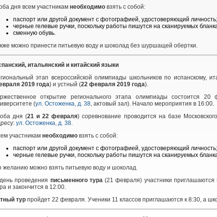
оба дня всем участникам
необходимо
взять с собой:
паспорт или другой документ с фотографией, удостоверяющий личность
черные гелевые ручки, поскольку работы пишутся на сканируемых бланка
сменную обувь.
кже можно принести питьевую воду и шоколад без шуршащей обертки.
панский, итальянский и китайский языки
гиональный этап всероссийской олимпиады школьников по испанскому, ит
евраля 2019 года
) и устный (
22 февраля 2019 года
).
оржественное открытие регионального этапа олимпиады состоится 20 ф
иверситете (
ул. Остоженка, д. 38
, актовый зал). Начало мероприятия в 16:00.
оба дня (
21 и 22 февраля
) соревнование проводится на базе Московского
дресу:
ул. Остоженка, д. 38
.
сем участникам
необходимо
взять с собой:
паспорт или другой документ с фотографией, удостоверяющий личность
черные гелевые ручки, поскольку работы пишутся на сканируемых бланка
 желанию можно взять питьевую воду и шоколад.
 день проведения
письменного тура
(21 февраля) участники приглашаются 
ра и закончится в 12:00.
стный тур
пройдет 22 февраля. Ученики 11 классов приглашаются к 8:30, а шко