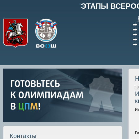
ЭТАПЫ ВСЕРО
Н
12
И
к
И
Г
Контакты