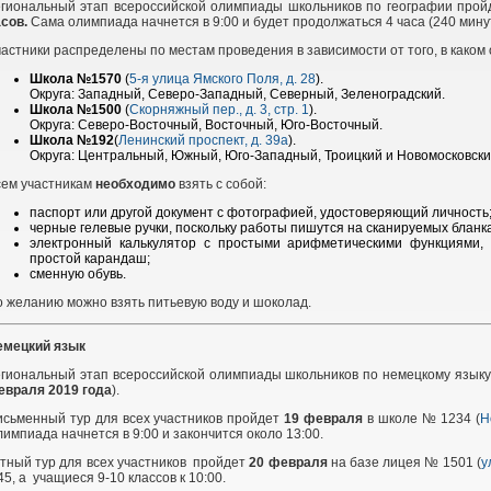
егиональный этап всероссийской олимпиады школьников по географии про
асов.
Сама олимпиада начнется в 9:00 и будет продолжаться 4 часа (240 минут
астники распределены по местам проведения в зависимости от того, в каком 
Школа №1570
(
5-я улица Ямского Поля, д. 28
).
Округа: Западный, Северо-Западный, Северный, Зеленоградский.
Школа №1500
(
Скорняжный пер., д. 3, стр. 1
).
Округа: Северо-Восточный, Восточный, Юго-Восточный.
Школа №192
(
Ленинский проспект, д. 39а
).
Округа: Центральный, Южный, Юго-Западный, Троицкий и Новомосковски
сем участникам
необходимо
взять с собой:
паспорт или другой документ с фотографией, удостоверяющий личность
черные гелевые ручки, поскольку работы пишутся на сканируемых бланка
электронный калькулятор с простыми арифметическими функциями, 
простой карандаш;
сменную обувь.
 желанию можно взять питьевую воду и шоколад.
емецкий язык
гиональный этап всероссийской олимпиады школьников по немецкому языку 
евраля 2019 года
).
сьменный тур для всех участников пройдет
19 февраля
в школе № 1234 (
Н
импиада начнется в 9:00 и закончится около 13:00.
тный тур для всех участников пройдет
20 февраля
на базе лицея № 1501 (
у
45, а учащиеся 9-10 классов к 10:00.