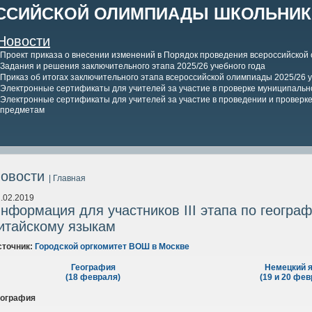
ССИЙСКОЙ ОЛИМПИАДЫ ШКОЛЬНИКО
Новости
Проект приказа о внесении изменений в Порядок проведения всероссийской
Задания и решения заключительного этапа 2025/26 учебного года
Приказ об итогах заключительного этапа всероссийской олимпиады 2025/26 у
Электронные сертификаты для учителей за участие в проверке муниципально
Электронные сертификаты для учителей за участие в проведении и проверке 
предметам
овости
| Главная
.02.2019
нформация для участников III этапа по географ
итайскому языкам
сточник:
Городской оргкомитет ВОШ в Москве
География
Немецкий 
(18 февраля)
(19 и 20 фев
еография