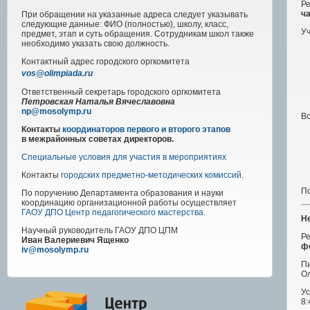
Р
ч
При обращении на указанные адреса следует указывать
следующие данные: ФИО (полностью), школу, класс,
Уч
предмет, этап и суть обращения. Сотрудникам школ также
необходимо указать свою должность.
Контактный адрес
городского
оргкомитета
vos@olimpiada.ru
Ответственный секретарь городского оргкомитета
Петровская Наталья Вячеславовна
np@mosolymp.ru
В
Контакты
координаторов первого и второго этапов
в межрайонных советах директоров.
Специальные условия для участия в мероприятиях
Контакты
городских предметно-методических комиссий
.
По
По поручению Департамента образования и науки
координацию организационной работы осуществляет
ГАОУ ДПО Центр педагогического мастерства
.
Н
Научный руководитель
ГАОУ ДПО ЦПМ
Ре
Иван Валериевич Ященко
ф
iv@mosolymp.ru
Пи
Ол
Ус
8: