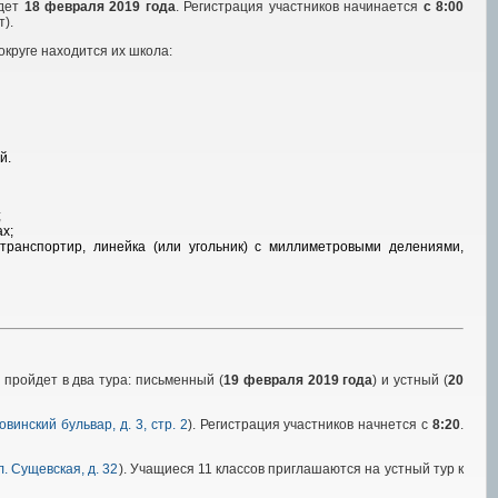
йдет
18 февраля 2019 года
. Регистрация участников начинается
с 8:00
).
округе находится их школа:
й.
;
х;
транспортир, линейка (или угольник) с миллиметровыми делениями,
пройдет в два тура: письменный (
19 февраля 2019 года
) и устный (
20
овинский бульвар, д. 3, стр. 2
). Регистрация участников начнется с
8:20
.
л. Сущевская, д. 32
). Учащиеся 11 классов приглашаются на устный тур к