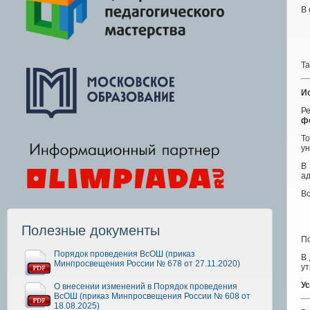
В 
Та
Ис
Ре
ф
Т
ун
В 
а
В
Полезные документы
По
Порядок проведения ВсОШ (приказ
В
Минпросвещения России № 678 от 27.11.2020)
ут
У
О внесении изменений в Порядок проведения
ВсОШ (приказ Минпросвещения России № 608 от
18.08.2025)