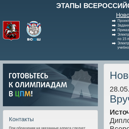
ЭТАПЫ ВСЕРОССИЙ
Ново
Проект
Задани
Приказ
Электр
по 15 
Электр
учебно
Нов
28.05
Вру
Исто
Контакты
Дипло
Всеро
При обращении на указанные адреса следует