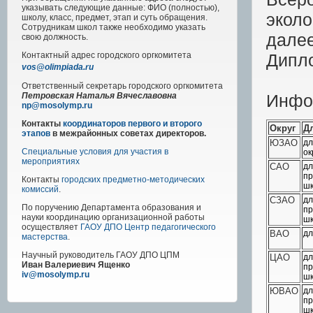
указывать следующие данные: ФИО (полностью),
эколо
школу, класс, предмет, этап и суть обращения.
Сотрудникам школ также необходимо указать
далее
свою должность.
Дипл
Контактный адрес
городского
оргкомитета
vos@olimpiada.ru
Ответственный секретарь городского оргкомитета
Инфор
Петровская Наталья Вячеславовна
np@mosolymp.ru
Контакты
координаторов первого и второго
Округ
Д
этапов
в межрайонных советах директоров.
ЮЗАО
дл
Специальные условия для участия в
ок
мероприятиях
САО
дл
пр
Контакты
городских предметно-методических
шк
комиссий
.
СЗАО
дл
По поручению Департамента образования и
пр
науки координацию организационной работы
шк
осуществляет
ГАОУ ДПО Центр педагогического
ВАО
дл
мастерства
.
Научный руководитель
ГАОУ ДПО ЦПМ
ЦАО
дл
Иван Валериевич Ященко
пр
iv@mosolymp.ru
шк
ЮВАО
дл
пр
шк