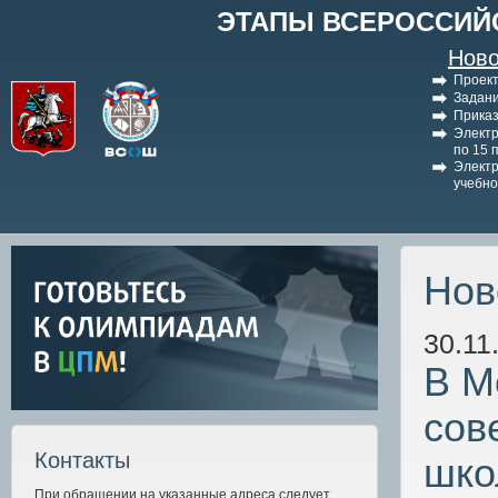
ЭТАПЫ ВСЕРОССИЙ
Ново
Проект
Задани
Приказ
Электр
по 15 
Электр
учебно
Нов
30.11
В М
сов
Контакты
шко
При обращении на указанные адреса следует