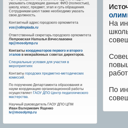
указывать следующие данные: ФИО (полностью),
Исто
школу, класс, предмет, этап и суть обращения.
Сотрудникам школ также необходимо указать
олим
свою должность.
На и
Контактный адрес
городского
оргкомитета
vos@olimpiada.ru
школ
Ответственный секретарь городского оргкомитета
совещ
Петровская Наталья Вячеславовна
np@mosolymp.ru
Контакты
координаторов первого и второго
Совещ
этапов
в межрайонных советах директоров.
Специальные условия для участия в
повы
мероприятиях
работ
Контакты
городских предметно-методических
комиссий
.
По поручению Департамента образования и
По ин
науки координацию организационной работы
осуществляет
ГАОУ ДПО Центр педагогического
совещ
мастерства
.
Научный руководитель
ГАОУ ДПО ЦПМ
Иван Валериевич Ященко
iv@mosolymp.ru