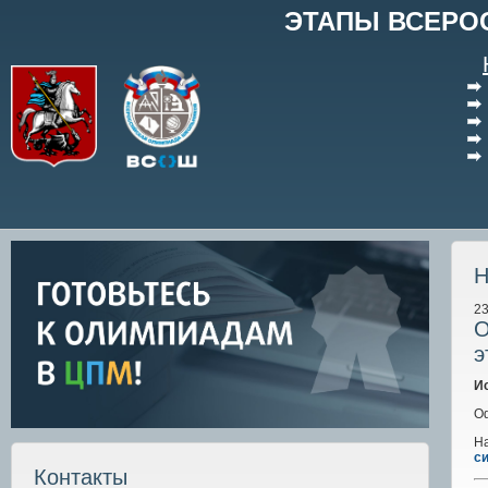
ЭТАПЫ ВСЕРО
Н
23
О
э
И
О
Н
си
Контакты