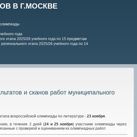
В В Г.МОСКВЕ
 олимпиады
чебного года
го этапа 2025/26 учебного года по 15 предметам
регионального этапа 2025/26 учебного года по 14
ьтатов и сканов работ муниципального
 этапа всероссийской олимпиады по литературе -
23 ноября
.
нию, в течение 2 дней (
24 и 25 ноября
) участники олимпиады через
вязанные с проверкой и оцениванием их олимпиадных работ.