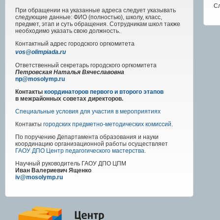
С
При обращении на указанные адреса следует указывать
следующие данные: ФИО (полностью), школу, класс,
предмет, этап и суть обращения. Сотрудникам школ также
необходимо указать свою должность.
Контактный адрес
городского
оргкомитета
vos@olimpiada.ru
Ответственный секретарь городского оргкомитета
Петровская Наталья Вячеславовна
np@mosolymp.ru
Контакты
координаторов первого и второго этапов
в межрайонных советах директоров.
Специальные условия для участия в мероприятиях
Контакты
городских предметно-методических комиссий
.
По поручению Департамента образования и науки
координацию организационной работы осуществляет
ГАОУ ДПО Центр педагогического мастерства
.
Научный руководитель
ГАОУ ДПО ЦПМ
Иван Валериевич Ященко
iv@mosolymp.ru