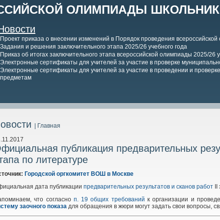
ССИЙСКОЙ ОЛИМПИАДЫ ШКОЛЬНИКО
Новости
Проект приказа о внесении изменений в Порядок проведения всероссийской
Задания и решения заключительного этапа 2025/26 учебного года
Приказ об итогах заключительного этапа всероссийской олимпиады 2025/26 у
Электронные сертификаты для учителей за участие в проверке муниципально
Электронные сертификаты для учителей за участие в проведении и проверке 
предметам
овости
| Главная
.11.2017
фициальная публикация предварительных резул
тапа по литературе
сточник:
Городской оргкомитет ВОШ в Москве
фициальная дата публикации
предварительных результатов и сканов работ
II
апоминаем, что согласно
п. 19 общих требований
к организации и проведе
стему заочного показа
для обращения в жюри могут задать свои вопросы, с