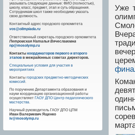
указывать следующие данные: ФИО (полностью),
Уже 
школу, класс, предмет, этап и суть обращения.
Сотрудникам школ также необходимо указать
олим
свою должность.
Смол
Контактный адрес
городского
оргкомитета
vos@olimpiada.ru
Вчер
Ответственный секретарь городского оргкомитета
трад
Петровская Наталья Вячеславовна
np@mosolymp.ru
вече
Контакты
координаторов первого и второго
этапов
в межрайонных советах директоров.
цере
Специальные условия для участия в
финал
мероприятиях
Контакты
городских предметно-методических
Ком
комиссий
.
дев
По поручению Департамента образования и
науки координацию организационной работы
один
осуществляет
ГАОУ ДПО Центр педагогического
мастерства
.
пис
Научный руководитель
ГАОУ ДПО ЦПМ
соре
Иван Валериевич Ященко
iv@mosolymp.ru
марта