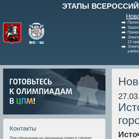
ЭТАПЫ ВСЕРОССИЙ
Нов
Проек
Задан
Прика
Элект
15 пр
Элект
учебн
Нов
27.03
Ист
гор
Контакты
Исто
При обращении на указанные адреса следует