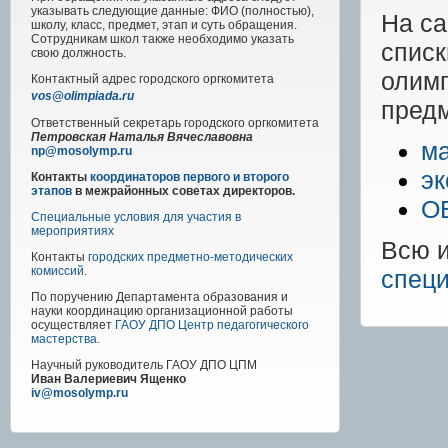
указывать следующие данные: ФИО (полностью),
На с
школу, класс, предмет, этап и суть обращения.
Сотрудникам школ также необходимо указать
списк
свою должность.
олимп
Контактный адрес
городского
оргкомитета
vos@olimpiada.ru
пред
Ответственный секретарь городского оргкомитета
Петровская Наталья Вячеславовна
м
np@mosolymp.ru
эк
Контакты
координаторов первого и второго
этапов
в межрайонных советах директоров.
О
Специальные условия для участия в
мероприятиях
Всю 
Контакты
городских предметно-методических
комиссий
.
специ
По поручению Департамента образования и
науки координацию организационной работы
осуществляет
ГАОУ ДПО Центр педагогического
мастерства
.
Научный руководитель
ГАОУ ДПО ЦПМ
Иван Валериевич Ященко
iv@mosolymp.ru