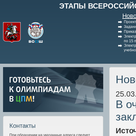
ЭТАПЫ ВСЕРОССИЙ
Ново
Проект
Задани
Приказ
Электр
по 15 
Электр
учебно
Нов
25.03
В о
зак
Контакты
Исто
При обращении на указанные адреса следует