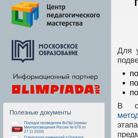
Для 
подве
по
по
по
В с
Полезные документы
мето
этап
Порядок проведения ВсОШ (приказ
Минпросвещения России № 678 от
27.11.2020)
пред
О внесении изменений в Порядок