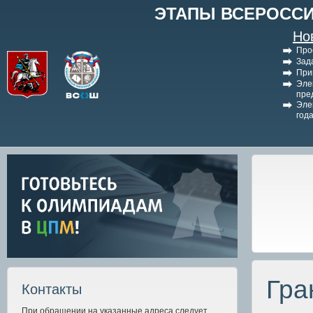
ЭТАПЫ ВСЕРОССИ
Но
Про
Зад
При
Эле
пре
Эле
год
Гра
Контакты
При обращении на указанные адреса следует