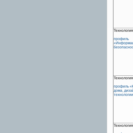
Технология
профиль
«Информа
безопасно
Технология
профиль «
дома, диза
технологи
Технология