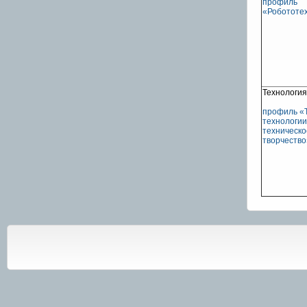
профиль
«Робототе
Технология
профиль «Т
технологии
техническо
творчество