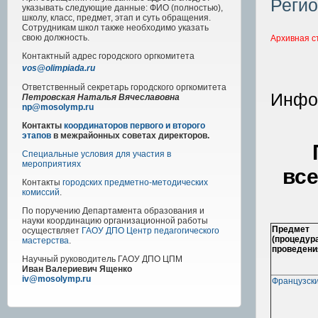
Регио
указывать следующие данные: ФИО (полностью),
школу, класс, предмет, этап и суть обращения.
Сотрудникам школ также необходимо указать
свою должность.
Архивная с
Контактный адрес
городского
оргкомитета
vos@olimpiada.ru
Ответственный секретарь городского оргкомитета
Инфор
Петровская Наталья Вячеславовна
np@mosolymp.ru
Контакты
координаторов первого и второго
этапов
в межрайонных советах директоров.
Специальные условия для участия в
мероприятиях
вс
Контакты
городских предметно-методических
комиссий
.
По поручению Департамента образования и
науки координацию организационной работы
Предмет
осуществляет
ГАОУ ДПО Центр педагогического
(процедур
мастерства
.
проведени
Научный руководитель
ГАОУ ДПО ЦПМ
Иван Валериевич Ященко
iv@mosolymp.ru
Французски