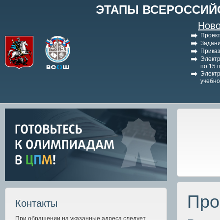
ЭТАПЫ ВСЕРОССИЙ
Ново
Проект
Задани
Приказ
Электр
по 15 
Электр
учебно
Про
Контакты
При обращении на указанные адреса следует