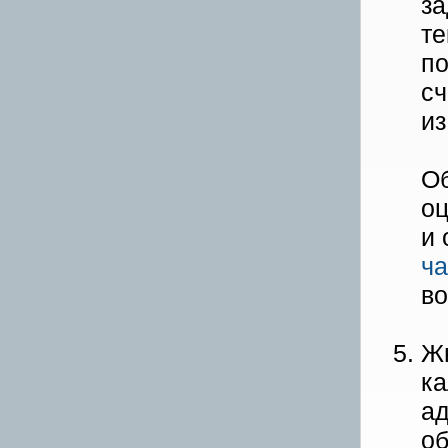
за
те
по
сч
из
Об
оц
и 
ча
во
Жю
ка
ад
о