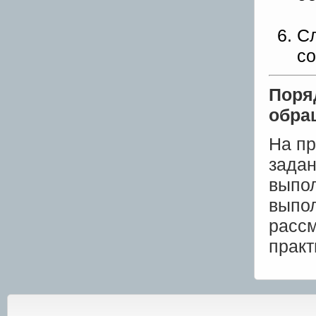
Сл
со
Поря
обра
На пр
задан
выпол
выпол
рассм
практ