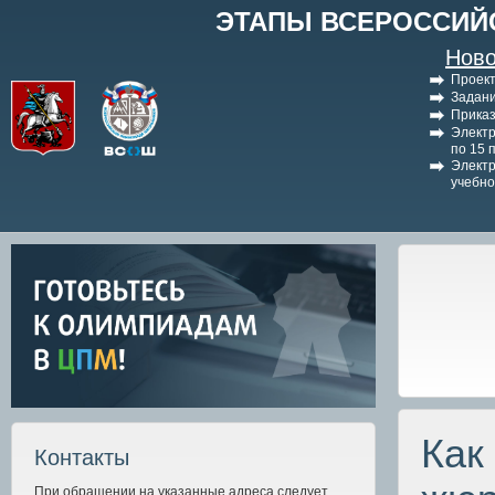
ЭТАПЫ ВСЕРОССИЙ
Ново
Проект
Задани
Приказ
Электр
по 15 
Электр
учебно
Как
Контакты
При обращении на указанные адреса следует