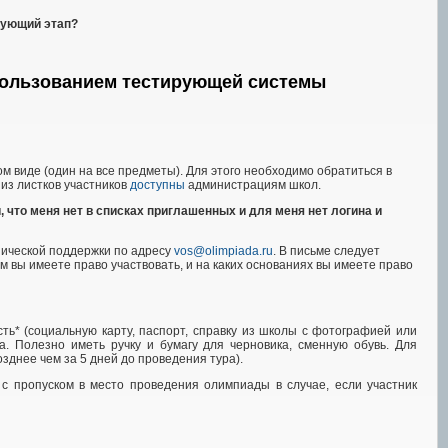
едующий этап?
спользованием тестирующей системы
ом виде (один на все предметы). Для этого необходимо обратиться в
 из листков участников
доступны
администрациям школ.
, что меня нет в списках приглашенных и для меня нет логина и
нической поддержки по адресу
vos@olimpiada.ru
. В письме следует
ым вы имеете право участвовать, и на каких основаниях вы имеете право
ь* (социальную карту, паспорт, справку из школы с фотографией или
ка. Полезно иметь ручку и бумагу для черновика, сменную обувь. Для
зднее чем за 5 дней до проведения тура).
с пропуском в место проведения олимпиады в случае, если участник