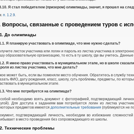
3.10. Я стал победителем (призером) олимпиады, значит, я прошел на сл
м.
п. 1.2.9
.
. Вопросы, связанные с проведением туров с и
.1. До олимпиады
1.1. Я планирую участвовать в олимпиаде, что мне нужно сделать?
лучите листок участника или логин и пароль из листка участника в электронн
шу образовательную организацию, то есть в ту школу, где вы учитесь. Данные
1.2. Я имею право участвовать в муниципальном этапе, но в школе сказали
роля из листка участника, что мне делать?
кое может быть, если вы поменяли место обучения. Обратитесь в службу тех
азать ФИО, дату рождения, класс, школу, суть проблемы, предметы, по котор
аствовать в муниципальном этапе.
1.3. Что мне потребуется на олимпиаде?
собой необходимо взять документ с фотографией, подтверждающий личност
угой). Для доступа к заданиям вам потребуется логин из листка участни
екоторых предметов имеются
дополнительные требования
(публикуются не по
Документ, подтверждающий личность, необходим во избежание сложностей 
ибывает в место проведения без сопровождающего из школы.
.2. Технические проблемы