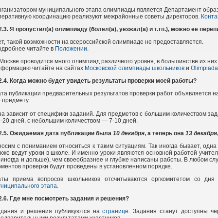
ганизатором муниципального этапа олимпиады является Департамент образ
перативную координацию реализуют межрайонные советы директоров.
Конта
2.3. Я пропустил(а) олимпиаду (болел(а), уезжал(а) и т.тп.), можно ее пере
т, такой возможности на всероссийской олимпиаде не предоставляется.
одробнее читайте в
Положении
.
Москве проводится много олимпиад различного уровня, в большинстве из ни
нформацию читайте на сайтах
Московской олимпиады школьников
и
Оlimpiada
2.4. Когда можно будет увидеть результаты проверки моей работы?
та публикации предварительных результатов проверки работ объявляется н
 предмету.
а зависит от специфики заданий. Для предметов с большим количеством за
-20 дней, с небольшим количеством — 7-10 дней.
2.5.
Ожидаемая
дата публикации была
10 декабря
, а теперь она
13 декабря
осим с пониманием относиться к таким ситуациям. Так иногда бывает, одна
кже ведут уроки в школе. И именно уроки являются основной работой учите
 иногда и дольше), чем своеобразнее и глубже написаны работы. В любом с
ментов проверки будут проведены в установленном порядке.
аты приема вопросов школьников отсчитываются оргкомитетом со дн
ниципального этапа
.
2.6. Где мне посмотреть задания и решения?
адания и решения публикуются на
странице
. Задания станут доступны ч
едварительными результатами участников.