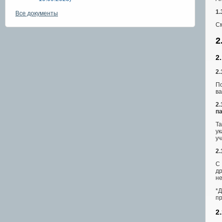
1.
Все документы
С
2
2
2.
По
ва
2.
па
Та
ук
уч
2.
С 
др
н
*
пр
2