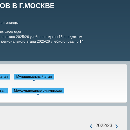
В В Г.МОСКВЕ
 олимпиады
чебного года
го этапа 2025/26 учебного года по 15 предметам
регионального этапа 2025/26 учебного года по 14
этап
Муниципальный этап
▼
тап
Международные олимпиады
▼
‹
›
2022/23