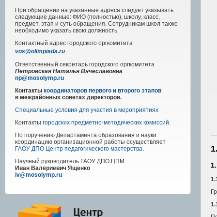
При обращении на указанные адреса следует указывать
следующие данные: ФИО (полностью), школу, класс,
предмет, этап и суть обращения. Сотрудникам школ также
необходимо указать свою должность.
Контактный адрес
городского
оргкомитета
vos@olimpiada.ru
Ответственный секретарь городского оргкомитета
Петровская Наталья Вячеславовна
np@mosolymp.ru
Контакты
координаторов первого и второго этапов
в межрайонных советах директоров.
Специальные условия для участия в мероприятиях
Контакты
городских предметно-методических комиссий
.
По поручению Департамента образования и науки
координацию организационной работы осуществляет
1
ГАОУ ДПО Центр педагогического мастерства
.
Научный руководитель
ГАОУ ДПО ЦПМ
1
Иван Валериевич Ященко
iv@mosolymp.ru
1.
Гр
1.
По