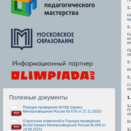
1.
На
му
1.
Пи
ко
ки
Пр
пр
1.
И
1.
Со
пр
Полезные документы
1
1.
Порядок проведения ВсОШ (приказ
П
Минпросвещения России № 678 от 27.11.2020)
об
О внесении изменений в Порядок проведения
В
ВсОШ (приказ Минпросвещения России № 608 от
1.
18.08.2025)