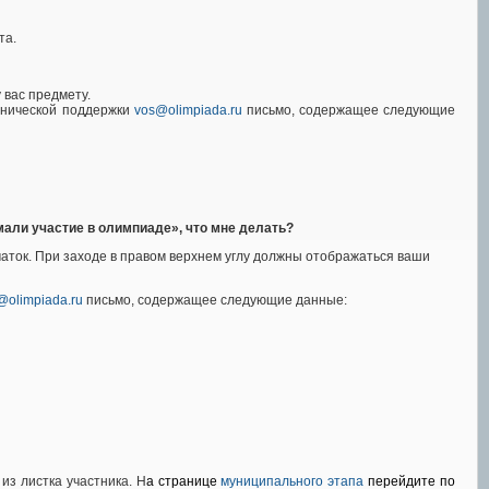
та.
вас предмету.
ехнической поддержки
vos@olimpiada.ru
письмо, содержащее следующие
имали участие в олимпиаде», что мне делать?
ечаток. При заходе в правом верхнем углу должны отображаться ваши
@olimpiada.ru
письмо, содержащее следующие данные:
из листка участника. Н
а странице
муниципального этапа
перейдите по