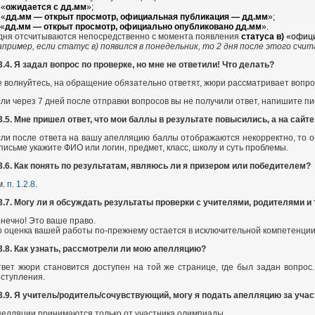
 «
ожидается с дд.мм
»;
 «
дд.мм — открыт просмотр, официальная публикация — дд.мм
»;
 «
дд.мм — открыт просмотр, официально опубликовано дд.мм
».
дня отсчитываются непосредственно с момента появления
статуса в)
«офици
пример, если статус в) появился в понедельник, то 2 дня после этого счи
3.4. Я задал вопрос по проверке, но мне не ответили! Что делать?
 волнуйтесь, на обращение обязательно ответят, жюри рассматривает вопро
ли через 7 дней после отправки вопросов вы не получили ответ, напишите п
3.5.
Мне пришел ответ, что мои баллы в результате повысились, а на сайт
ли после ответа на вашу апелляцию баллы отображаются некорректно, то о
письме укажите ФИО или логин, предмет, класс, школу и суть проблемы.
3.6. Как понять по результатам, являюсь ли я призером или победителем?
м.
п. 1.2.8
.
3.7. Могу ли я обсуждать результаты проверки с учителями, родителями и т
нечно! Это ваше право.
 оценка вашей работы по-прежнему остается в исключительной компетенции
3.8. Как узнать, рассмотрели ли мою апелляцию?
вет жюри становится доступен на той же странице, где был задан вопрос
оступления.
3.9. Я учитель/родитель/сочувствующий, могу я подать апелляцию за уча
елляции принимаются только от участника олимпиады.