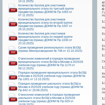
14.11.2025)
а)
Количество баллов для участников
б)
муниципального этапа по третьей группе
в)
предметов (приказ ДОНМ № Пр-1063 от
2 
07.11.2025)
На
Количество баллов для участников
1.
муниципального этапа по второй группе
предметов (приказ ДОНМ № Пр-1047 от
Не
29.10.2025)
Количество баллов для участников
Ес
муниципального этапа по первой группе
1.
предметов (приказ ДОНМ № Пр-1030 от
23.10.2025)
Ес
Сроки проведения регионального этапа ВсОШ
В 
(приказ Минпросвещения № 748 от 15.10.2025)
1.
О внесении изменений в порядок проведения
С
муниципального этапа ВсОШ в Москве в 2025/26
учебном году (приказ ДОНМ № Пр-1170 от
1.
08.12.2025)
Порядок проведения муниципального этапа ВсОШ
Ко
в Москве в 2025/26 учебном году (приказ ДОНМ №
Но
Пр-1001 от 13.10.2025)
1.
Порядок проведения школьного этапа ВсОШ в
Москве в 2025/26 учебном году (приказ ДОНМ №
От
Пр-842 от 29.08.2025)
п
О внесении изменений в порядок проведения
школьного этапа ВсОШ в Москве в 2025/26
1.
учебном году (приказ ДОНМ № Пр-929 от
Ап
19.09.2025)