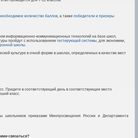
необходимое количество баллов
, а также
победители и призеры
нием информационно-коммуникационных технологий на базе школ,
туры пройдут с использованием
тестирующей системы
, для экономики,
тронной школы
.
ской культуре в очной форме в школах, определенных в качестве мест
асс. Придите в соответствующий день в соответствующее место
рший класс.
ды школьников приказами Минпросвещения России и Департамента
ними связаться?