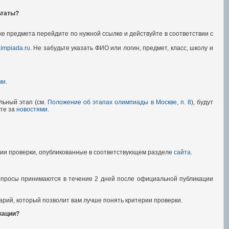
ьтаты?
оке предмета перейдите по нужной ссылке и действуйте в соответствии с
impiada.ru
. Не забудьте указать ФИО или логин, предмет, класс, школу и
ми
.
льный этап (см.
Положение об этапах олимпиады в Москве, п. 8
), будут
ите за
новостями
.
ии проверки, опубликованные в соответствующем разделе
сайта
.
опросы принимаются в течение 2 дней после официальной публикации
рий, который позволит вам лучше понять критерии проверки.
кации?