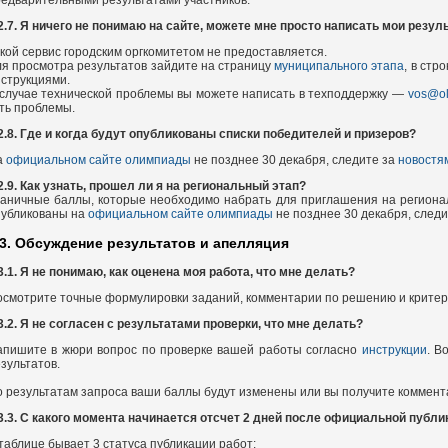
2.7. Я ничего не понимаю на сайте, можете мне просто написать мои резул
кой сервис городским оргкомитетом не предоставляется.
я просмотра результатов зайдите на страницу
муниципального этапа
, в стр
струкциями.
случае технической проблемы вы можете написать в техподдержку —
vos@ol
ть проблемы.
2.8. Где и когда будут опубликованы списки победителей и призеров?
а
официальном сайте олимпиады
не позднее 30 декабря, следите за
новостя
2.9. Как узнать, прошел ли я на региональный этап?
раничные баллы, которые необходимо набрать для приглашения на региона
публикованы на
официальном сайте олимпиады
не позднее 30 декабря, след
.3. Обсуждение результатов и апелляция
3.1. Я не понимаю, как оценена моя работа, что мне делать?
смотрите точные формулировки заданий, комментарии по решению и критер
3.2. Я не согласен с результатами проверки, что мне делать?
апишите в жюри вопрос по проверке вашей работы согласно
инструкции
. В
зультатов.
 результатам запроса ваши баллы будут изменены или вы получите коммента
3.3. С какого момента начинается отсчет 2 дней после официальной публи
таблице бывает 3 статуса публикации работ: