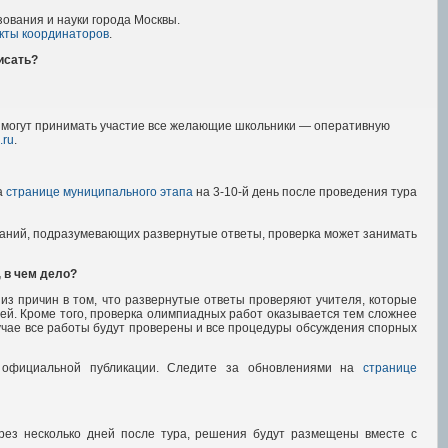
ования и науки города Москвы.
кты координаторов
.
писать?
х могут принимать участие все желающие школьники — оперативную
.ru
.
а
странице муниципального этапа
на 3-10-й день после проведения тура
даний, подразумевающих развернутые ответы, проверка может занимать
, в чем дело?
 из причин в том, что развернутые ответы проверяют учителя, которые
лей. Кроме того, проверка олимпиадных работ оказывается тем сложнее
лучае все работы будут проверены и все процедуры обсуждения спорных
я официальной публикации. Следите за обновлениями на
странице
ерез несколько дней после тура, решения будут размещены вместе с