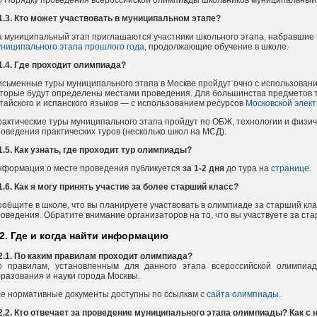
1.3. Кто может участвовать в муниципальном этапе?
 муниципальный этап приглашаются участники школьного этапа, набравшие
ниципального этапа прошлого года
, продолжающие обучение в школе.
1.4. Где проходит олимпиада?
сьменные туры муниципального этапа в Москве пройдут очно с использова
торые будут определены местами проведения. Для большинства предметов 
тайского и испанского языков — с использованием ресурсов
Московской элек
актические туры муниципального этапа пройдут по ОБЖ, технологии и физиче
оведения практических туров (несколько школ на МСД).
1.5. Как узнать, где проходит тур олимпиады?
нформация о месте проведения публикуется
за 1-2 дня
до тура на
странице
.
1.6. Как я могу принять участие за более старший класс?
общите в школе, что вы планируете участвовать в олимпиаде за старший кл
оведения. Обратите внимание организаторов на то, что вы участвуете за ста
.2. Где и когда найти информацию
2.1. По каким правилам проходит олимпиада?
о правилам, установленным для данного этапа всероссийской олимпиа
разования и науки города Москвы.
се нормативные документы доступны по ссылкам
с сайта олимпиады
.
2.2. Кто отвечает за проведение муниципального этапа олимпиады? Как с 