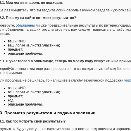
2.1. Мои логин и пароль не подходят.
е раз убедитесь, что вы вводите логин-пароль в нужном разделе нужного сай
2.2.
Почему на сайте нет моих результатов?
роверьте,
объявлены
ли уже предварительные результаты по интересующему 
ли объявлены, а ваших результатов нет, вам следует написать в службу т
анные:
ваши ФИО;
ваш логин из листка участника;
предмет;
описание проблемы.
2.3. Я участвовал в олимпиаде, теперь по моему коду пишут «Вы не прин
пробуйте ввести код еще раз, проверьте, что вы вводите нужный код без оп
я и фамилия.
ли проблема не решилась, то напишите в службу технической поддержки
vos
ваши ФИО;
ваш логин из листка участника;
предмет;
код;
описание проблемы.
.3. Просмотр результатов и подача апелляции
3.1. Как посмотреть свои результаты?
зультаты будут доступны в системе заочного показа под логином и паролем 